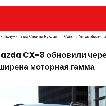
ехобслуживание Своими Руками
Советы Автомобилист
azda CX-8 обновили чер
сширена моторная гамма