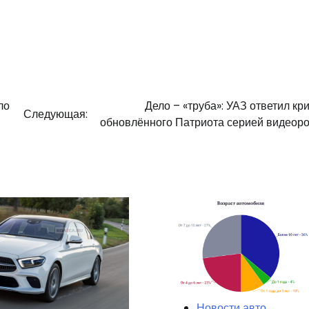
ло
Дело – «труба»: УАЗ ответил кр
Следующая:
обновлённого Патриота серией видеор
Новости авто