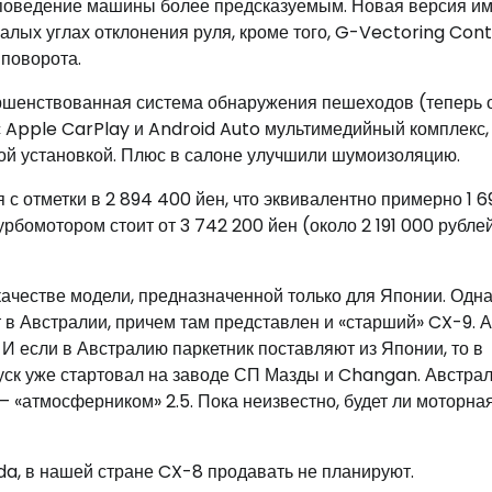
ь поведение машины более предсказуемым. Новая версия им
малых углах отклонения руля, кроме того, G-Vectoring Cont
 поворота.
ершенствованная система обнаружения пешеходов (теперь 
 с Apple CarPlay и Android Auto мультимедийный комплекс,
ой установкой. Плюс в салоне улучшили шумоизоляцию.
с отметки в 2 894 400 йен, что эквивалентно примерно 1 
рбомотором стоит от 3 742 200 йен (около 2 191 000 рублей
честве модели, предназначенной только для Японии. Одн
 в Австралии, причем там представлен и «старший» CX-9. А
И если в Австралию паркетник поставляют из Японии, то в
уск уже стартовал на заводе СП Мазды и Changan. Австра
— «атмосферником» 2.5. Пока неизвестно, будет ли моторна
da, в нашей стране CX-8 продавать не планируют.