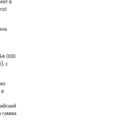
еет в
rol
она
694 000
), с
ако
 в
лийский
я гамма