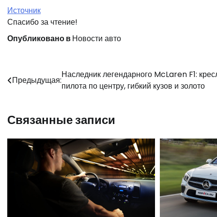
Источник
Спасибо за чтение!
Опубликовано в
Новости авто
Навигация
Наследник легендарного McLaren F1: крес
Предыдущая:
пилота по центру, гибкий кузов и золото
по
записям
Связанные записи