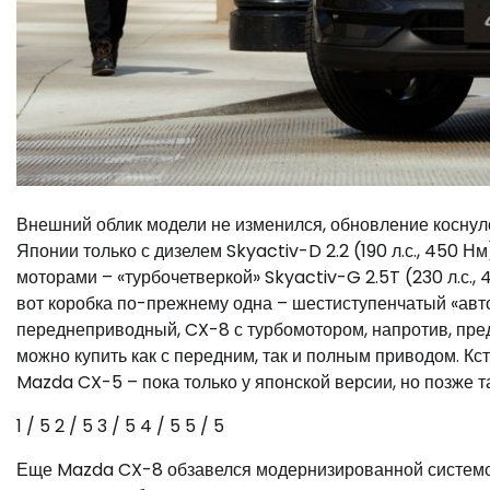
Внешний облик модели не изменился, обновление коснуло
Японии только с дизелем Skyactiv-D 2.2 (190 л.с., 450 
моторами – «турбочетверкой» Skyactiv-G 2.5T (230 л.с., 
вот коробка по-прежнему одна – шестиступенчатый «авт
переднеприводный, CX-8 с турбомотором, напротив, пред
можно купить как с передним, так и полным приводом. Кст
Mazda CX-5 – пока только у японской версии, но позже та
1
/ 5
2
/ 5
3
/ 5
4
/ 5
5
/ 5
Еще Mazda CX-8 обзавелся модернизированной системой