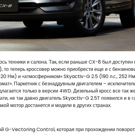
сь техники и салона. Так, если раньше CX-8 был доступен 
Нм), то теперь кроссовер можно приобрести еще и с бензино
420 Нм) и «атмосферником» Skyactiv-G 2.5 (190 л.с., 252 Нм
омат». Паркетник с безнаддувным двигателем – исключител
лагается только в версии 4WD. Дизельный кросс все так ж
ати, не так давно двигатель Skyactiv-G 2.5T появился и в 
кой мотор достанется и модели в других странах.
 G-Vectoring Control, которая при прохождении поворо