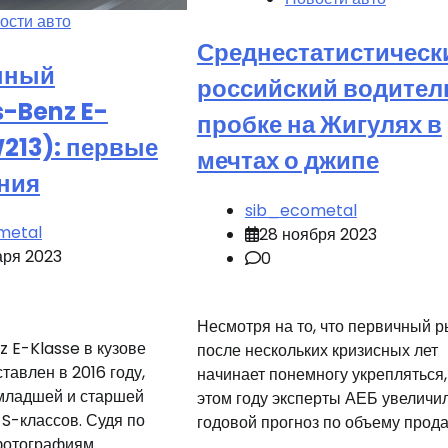
ости авто
Среднестатистическ
нный
российский водитель
-Benz E-
пробке на Жигулях в
W213): первые
мечтах о джипе
ния
sib_ecometal
metal
28 ноября 2023
аря 2023
0
Несмотря на то, что первичный 
 E-Klasse в кузове
после нескольких кризисных лет
тавлен в 2016 году,
начинает понемногу укрепляться,
 младшей и старшей
этом году эксперты АЕБ увеличи
 S-классов. Судя по
годовой прогноз по объему прода
фотографиям