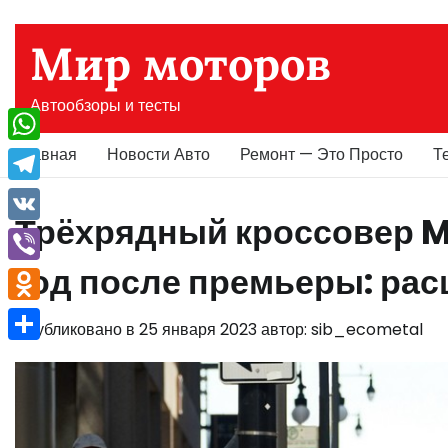
Перейти
к
Мир моторов
содержимому
Автообзоры и тесты
Главная
Новости Авто
Ремонт — Это Просто
Т
WhatsApp
Telegram
Трёхрядный кроссовер M
VK
год после премьеры: ра
Viber
Odnoklassniki
Опубликовано в
25 января 2023
автор:
sib_ecometal
Отправить