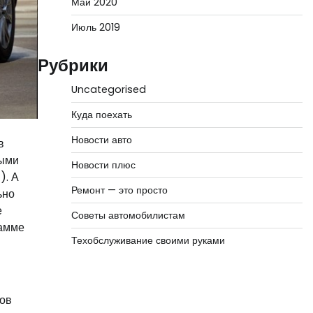
Май 2020
Июль 2019
Рубрики
Uncategorised
Куда поехать
Новости авто
в
выми
Новости плюс
). А
Ремонт — это просто
ьно
е
Советы автомобилистам
гамме
Техобслуживание своими руками
тов