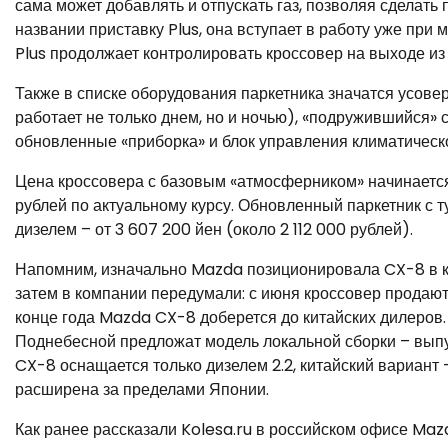
сама может добавлять и отпускать газ, позволяя сделат
названии приставку Plus, она вступает в работу уже при 
Plus продолжает контролировать кроссовер на выходе из
Также в списке оборудования паркетника значатся усов
работает не только днем, но и ночью), «подружившийся»
обновленные «приборка» и блок управления климатическ
Цена кроссовера с базовым «атмосферником» начинается 
рублей по актуальному курсу. Обновленный паркетник с ту
дизелем – от 3 607 200 йен (около 2 112 000 рублей).
Напомним, изначально Mazda позиционировала CX-8 в ка
затем в компании передумали: с июня кроссовер продают
конце года Mazda CX-8 доберется до китайских дилеров. 
Поднебесной предложат модель локальной сборки – вып
CX-8 оснащается только дизелем 2.2, китайский вариант 
расширена за пределами Японии.
Как ранее рассказали Kolesa.ru в российском офисе Maz