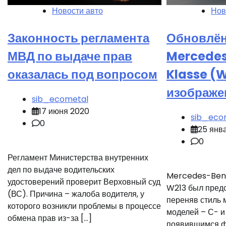
Новости авто
Нов
Законность регламента
Обновлё
МВД по выдаче прав
Mercedes
оказалась под вопросом
Klasse (
изображе
sib_ecometal
17 июня 2020
sib_eco
0
25 янв
0
Регламент Министерства внутренних
дел по выдаче водительских
Mercedes-Benz
удостоверений проверит Верховный суд
W213 был предс
(ВС). Причина – жалоба водителя, у
переняв стиль
которого возникли проблемы в процессе
моделей – С- и
обмена прав из-за […]
появившимся 