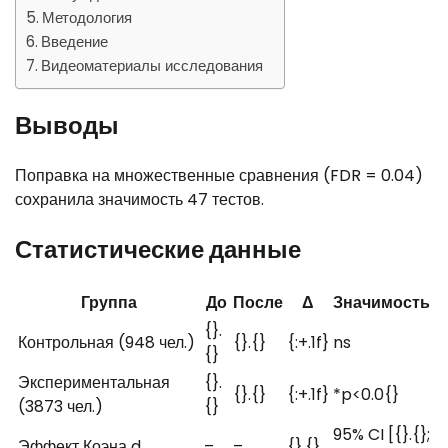
Методология
Введение
Видеоматериалы исследования
Выводы
Поправка на множественные сравнения (FDR = 0.04)
сохранила значимость 47 тестов.
Статистические данные
Группа
До
После
Δ
Значимость
{}.
Контрольная (948 чел.)
{}.{}
{:+.1f}
ns
{}
Экспериментальная
{}.
{}.{}
{:+.1f}
*p<0.0{}
(3873 чел.)
{}
95% CI [{}.{};
Эффект Коэна d
–
–
{}.{}