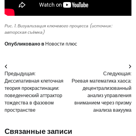
Рис. 1. Визуализация ключевого процесса (источник:
авторская съёмка)
Опубликовано в
Новости плюс
Навигация
Предыдущая:
Следующая:
по
Диссипативная клеточная
Роевая математика хаоса:
записям
теория прокрастинации:
децентрализованный
поведенческий аттрактор
анализ управления
тождества в фазовом
вниманием через призму
пространстве
анализа вакуума
Связанные записи