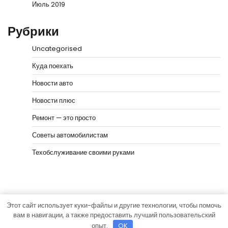
Июль 2019
Рубрики
Uncategorised
Куда поехать
Новости авто
Новости плюс
Ремонт — это просто
Советы автомобилистам
Техобслуживание своими руками
Этот сайт использует куки-файлы и другие технологии, чтобы помочь
Copyright © 2026
Мир моторов
Тема News Bank от
вам в навигации, а также предоставить лучший пользовательский
Adore Themes
.
опыт.
OK