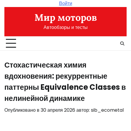
Перейти
Войти
к
Мир моторов
содержимому
Автообзоры и тесты
Стохастическая химия
вдохновения: рекуррентные
паттерны Equivalence Classes в
нелинейной динамике
Опубликовано в
30 апреля 2026
автор:
sib_ecometal