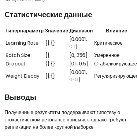
Статистические данные
Гиперпараметр
Значение
Диапазон
Влияние
[0.0001,
Learning Rate
{}.{}
Критическое
0.1]
Batch Size
{}
[8, 256]
Умеренное
Dropout
{}.{}
[0.1, 0.5]
Стабилизирующее
[0.0001,
Weight Decay
{}.{}
Регуляризирующе
0.01]
Выводы
Полученные результаты поддерживают гипотезу о
стохастическом резонансе привычек, однако требуют
репликации на более крупной выборке.